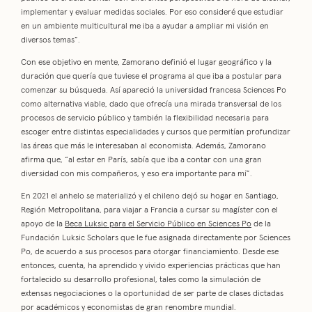
implementar y evaluar medidas sociales. Por eso consideré que estudiar
en un ambiente multicultural me iba a ayudar a ampliar mi visión en
diversos temas”.
Con ese objetivo en mente, Zamorano definió el lugar geográfico y la
duración que quería que tuviese el programa al que iba a postular para
comenzar su búsqueda. Así apareció la universidad francesa Sciences Po
como alternativa viable, dado que ofrecía una mirada transversal de los
procesos de servicio público y también la flexibilidad necesaria para
escoger entre distintas especialidades y cursos que permitían profundizar
las áreas que más le interesaban al economista. Además, Zamorano
afirma que, “al estar en París, sabía que iba a contar con una gran
diversidad con mis compañeros, y eso era importante para mí”.
En 2021 el anhelo se materializó y el chileno dejó su hogar en Santiago,
Región Metropolitana, para viajar a Francia a cursar su magíster con el
apoyo de la
Beca Luksic para el Servicio Público en Sciences Po
de la
Fundación Luksic Scholars que le fue asignada directamente por Sciences
Po, de acuerdo a sus procesos para otorgar financiamiento. Desde ese
entonces, cuenta, ha aprendido y vivido experiencias prácticas que han
fortalecido su desarrollo profesional, tales como la simulación de
extensas negociaciones o la oportunidad de ser parte de clases dictadas
por académicos y economistas de gran renombre mundial.