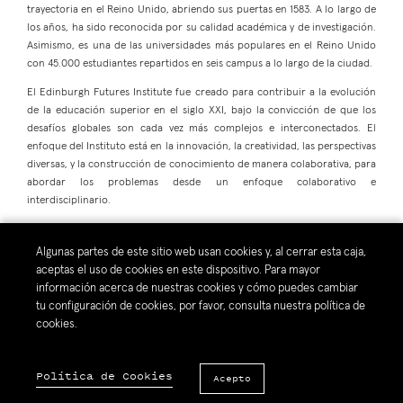
trayectoria en el Reino Unido, abriendo sus puertas en 1583. A lo largo de
los años, ha sido reconocida por su calidad académica y de investigación.
Asimismo, es una de las universidades más populares en el Reino Unido
con 45.000 estudiantes repartidos en seis campus a lo largo de la ciudad.
El Edinburgh Futures Institute fue creado para contribuir a la evolución
de la educación superior en el siglo XXI, bajo la convicción de que los
desafíos globales son cada vez más complejos e interconectados. El
enfoque del Instituto está en la innovación, la creatividad, las perspectivas
diversas, y la construcción de conocimiento de manera colaborativa, para
abordar los problemas desde un enfoque colaborativo e
interdisciplinario.
Algunas partes de este sitio web usan cookies y, al cerrar esta caja,
aceptas el uso de cookies en este dispositivo. Para mayor
información acerca de nuestras cookies y cómo puedes cambiar
Compartir:
tu configuración de cookies, por favor, consulta nuestra política de
cookies.
Política de Cookies
Acepto