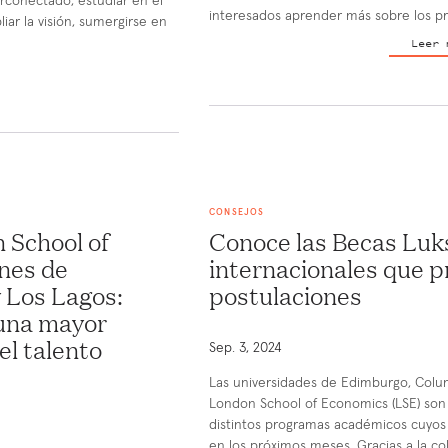
erconectado, estudiar en el
interesados aprender más sobre los pr
iar la visión, sumergirse en
Leer 
CONSEJOS
 School of
Conoce las Becas Luk
ones de
internacionales que p
 Los Lagos:
postulaciones
 una mayor
el talento
Sep. 3, 2024
Las universidades de Edimburgo, Colum
London School of Economics (LSE) son l
distintos programas académicos cuyo
en los próximos meses. Gracias a la co