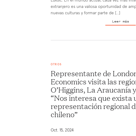
Luksic. En el mundo actual, cada vez más int
extranjero es una valiosa oportunidad de ampl
nuevas culturas y formar parte de […]
Leer más
OTROS
Representante de London
Economics visita las regi
O’Higgins, La Araucanía y
“Nos interesa que exista
representación regional d
chileno”
Oct. 15, 2024