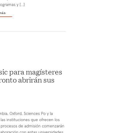
ogramas y […]
más
sic para magísteres
ronto abrirán sus
bia, Oxford, Sciences Po y la
as instituciones que ofrecen los
s procesos de admisión comenzarán
laboración con estas universidades,