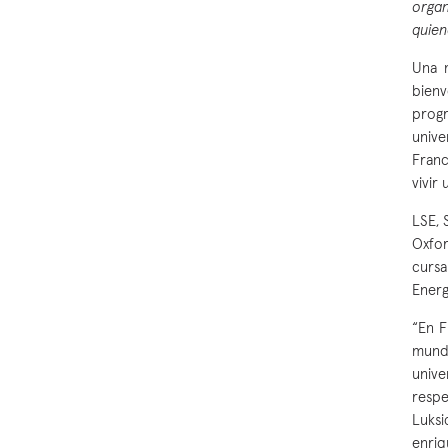
organ
quien
Una m
bienv
prog
unive
Franc
vivir
LSE, 
Oxfor
cursa
Energ
“En F
mund
univ
resp
Luks
enriq