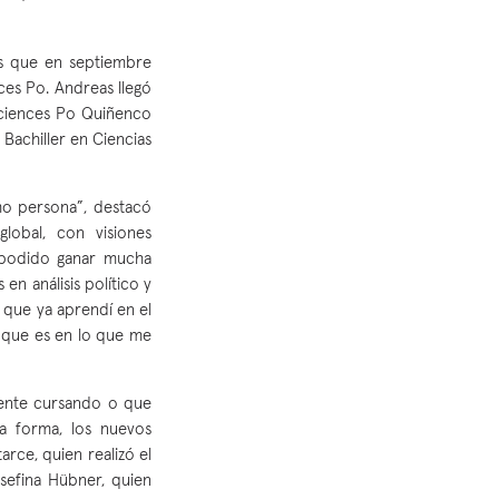
os que en septiembre
ces Po. Andreas llegó
Sciences Po Quiñenco
Bachiller en Ciencias
mo persona”, destacó
lobal, con visiones
he podido ganar mucha
en análisis político y
o que ya aprendí en el
, que es en lo que me
lmente cursando o que
a forma, los nuevos
rce, quien realizó el
osefina Hübner, quien