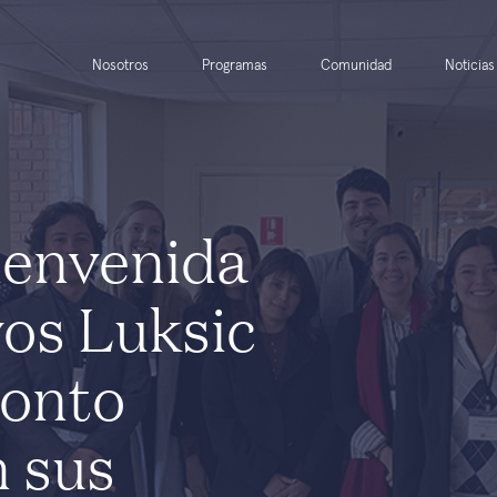
Nosotros
Programas
Comunidad
Noticias
ienvenida
vos Luksic
ronto
 sus