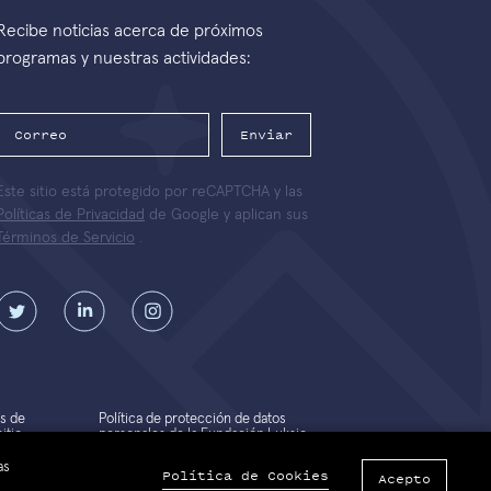
Recibe noticias acerca de próximos
programas y nuestras actividades:
Enviar
Este sitio está protegido por reCAPTCHA y las
Políticas de Privacidad
de Google y aplican sus
Términos de Servicio
.
s de
Política de protección de datos
itio
personales de la Fundación Luksic
Scholars
as
Política de Cookies
Acepto