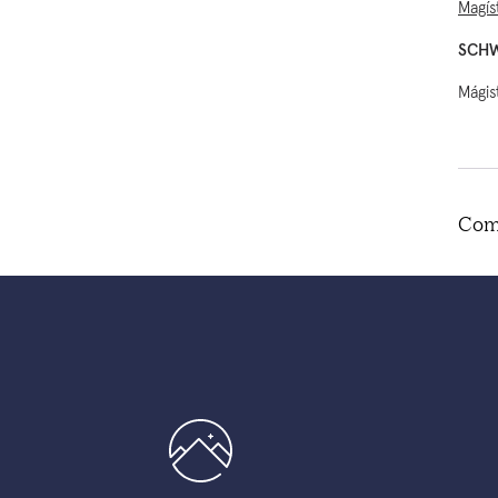
Magís
SCH
Mágis
Com