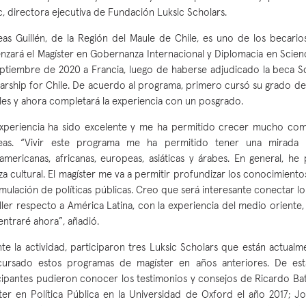
c, directora ejecutiva de Fundación Luksic Scholars.
as Guillén, de la Región del Maule de Chile, es uno de los becari
zará el Magíster en Gobernanza Internacional y Diplomacia en Scien
ptiembre de 2020 a Francia, luego de haberse adjudicado la beca 
arship for Chile. De acuerdo al programa, primero cursó su grado de 
les y ahora completará la experiencia con un posgrado.
xperiencia ha sido excelente y me ha permitido crecer mucho co
eas. “Vivir este programa me ha permitido tener una mirada g
oamericanas, africanas, europeas, asiáticas y árabes. En general, 
za cultural. El magíster me va a permitir profundizar los conocimientos 
rmulación de políticas públicas. Creo que será interesante conectar l
ller respecto a América Latina, con la experiencia del medio oriente
ntraré ahora”, añadió.
te la actividad, participaron tres Luksic Scholars que están actua
cursado estos programas de magíster en años anteriores. De est
cipantes pudieron conocer los testimonios y consejos de Ricardo Bata
ter en Política Pública en la Universidad de Oxford el año 2017; J