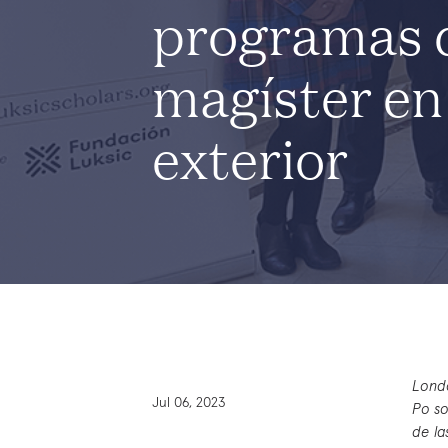
programas 
magíster en 
exterior
Londo
Jul 06, 2023
Po so
de la