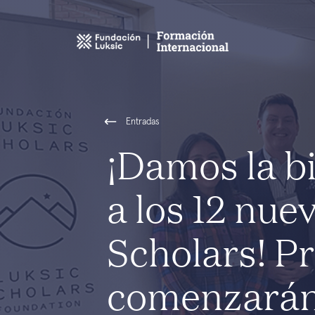
Entradas
¡Damos la b
a los 12 nue
Scholars! P
comenzarán