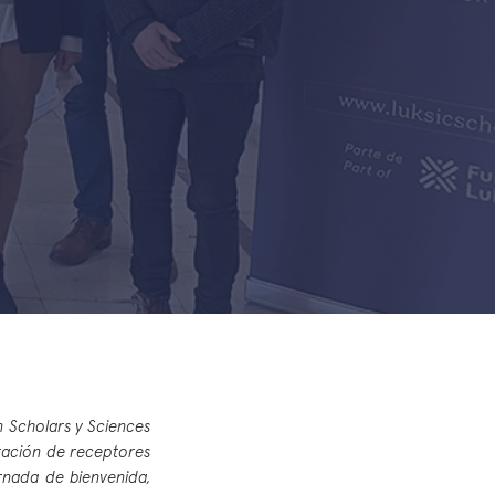
 Scholars y Sciences
eración de receptores
rnada de bienvenida,