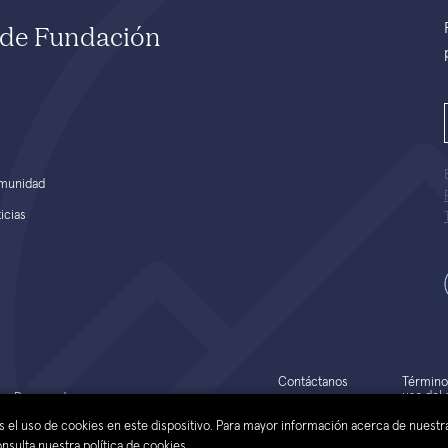
e de Fundación
munidad
icias
Contáctanos
Término
uso del s
hos Reservados
web
tas el uso de cookies en este dispositivo. Para mayor información acerca de nuestr
sulta nuestra política de cookies.