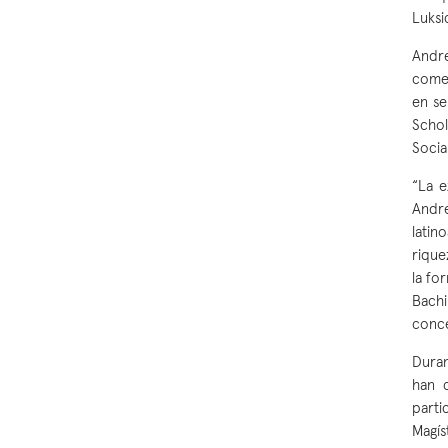
Luksi
Andre
comen
en se
Schol
Socia
“La e
Andr
latin
rique
la fo
Bachi
conce
Duran
han 
parti
Magís