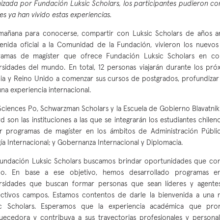
izada por Fundación Luksic Scholars, los participantes pudieron co
es ya han vivido estas experiencias.
añana para conocerse, compartir con Luksic Scholars de años ant
enida oficial a la Comunidad de la Fundación, vivieron los nuevos 
ramas de magíster que ofrece Fundación Luksic Scholars en con
rsidades del mundo. En total, 12 personas viajarán durante los pró
ia y Reino Unido a comenzar sus cursos de postgrados, profundizar
 una experiencia internacional.
Sciences Po, Schwarzman Scholars y la Escuela de Gobierno Blavatnik
d son las instituciones a las que se integrarán los estudiantes chile
r programas de magíster en los ámbitos de Administración Pública;
ía Internacional; y Gobernanza Internacional y Diplomacia.
undación Luksic Scholars buscamos brindar oportunidades que con
o. En base a ese objetivo, hemos desarrollado programas e
ersidades que buscan formar personas que sean líderes y agent
ectivos campos. Estamos contentos de darle la bienvenida a una 
ic Scholars. Esperamos que la experiencia académica que pron
uecedora y contribuya a sus trayectorias profesionales y personale