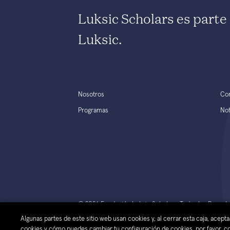
Luksic Scholars es part
Luksic.
Nosotros
Co
Programas
Not
© 2026 Fundación Luksic Scholars. Todos los Derec
Algunas partes de este sitio web usan cookies y, al cerrar esta caja, acep
cookies y cómo puedes cambiar tu configuración de cookies, por favor, con