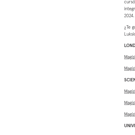
cursó
integ
2024
¿Te g
Luksi
LOND
Magís
Magís
SCIE
Magís
Magís
Magís
UNIV