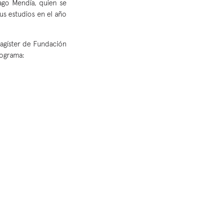
iago Mendía, quien se
sus estudios en el año
agíster de Fundación
programa: