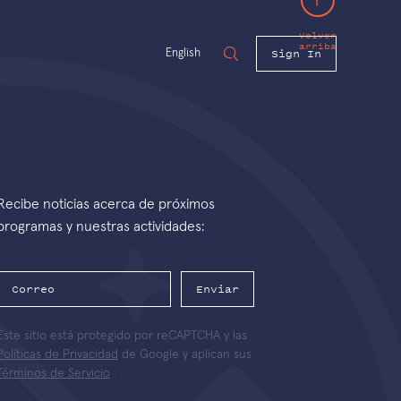
Volver
arriba
Sign In
English
Recibe noticias acerca de próximos
programas y nuestras actividades:
Enviar
Este sitio está protegido por reCAPTCHA y las
Políticas de Privacidad
de Google y aplican sus
Términos de Servicio
.