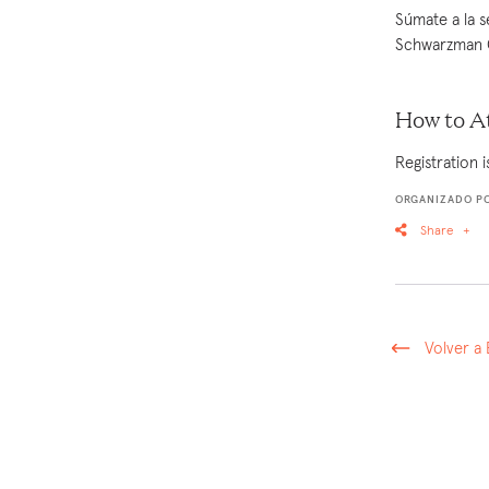
Súmate a la 
Schwarzman C
How to A
Registration 
ORGANIZADO PO
Share
+
Volver a