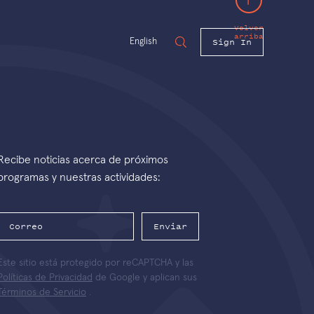
Volver
arriba
Sign In
English
Recibe noticias acerca de próximos
programas y nuestras actividades:
Enviar
Este sitio está protegido por reCAPTCHA y las
Políticas de Privacidad
de Google y aplican sus
Términos de Servicio
.