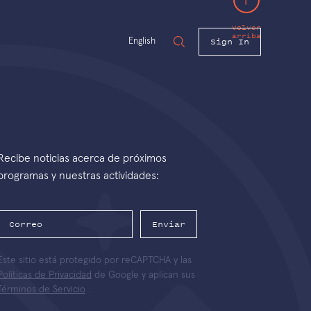
Volver
arriba
Sign In
English
Recibe noticias acerca de próximos
programas y nuestras actividades:
Enviar
Este sitio está protegido por reCAPTCHA y las
Políticas de Privacidad
de Google y aplican sus
Términos de Servicio
.