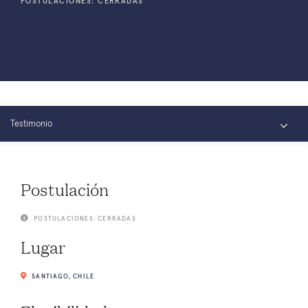
POSTULACIONES: CERRADAS
Testimonio
Resumen
Postulación
Estadísticas
POSTULACIONES: CERRADAS
Conectar
Lugar
SANTIAGO, CHILE