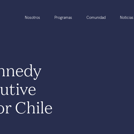
Nosotros
Programas
Comunidad
Noticias
nnedy
utive
or Chile