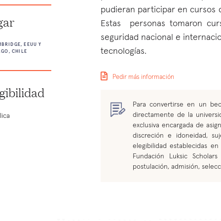
pudieran participar en cursos
gar
Estas personas tomaron cur
seguridad nacional e internacio
BRIDGE, EEUU Y
tecnologías.
AGO, CHILE
Pedir más información
gibilidad
Para convertirse en un bec
directamente de la universi
lica
exclusiva encargada de asig
discreción e idoneidad, s
elegibilidad establecidas e
Fundación Luksic Scholars
postulación, admisión, selecc