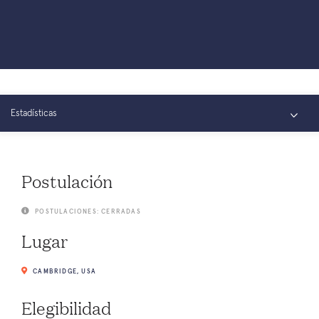
Estadísticas
Resumen
Postulación
Conectar
POSTULACIONES: CERRADAS
Lugar
CAMBRIDGE, USA
Elegibilidad