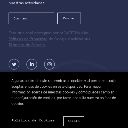
nuestras actividades:
Enviar
Este sitio está protegido por reCAPTCHA y las
Políticas de Privacidad
de Google y aplican sus
Términos de Servicio
.
Algunas partes de este sitio web usan cookies y, al cerrar esta caja,
aceptas el uso de cookies en este dispositivo. Para mayor
Contáctanos
Términos de
Política de protección de datos
información acerca de nuestras cookies y cómo puedes cambiar
uso del sitio
personales de la Fundación Luksic
tu configuración de cookies, por favor, consulta nuestra política de
web
Scholars
cookies.
© 2026 Fundación Luksic Scholars. Todos los Derechos Reservados
Política de Cookies
Acepto