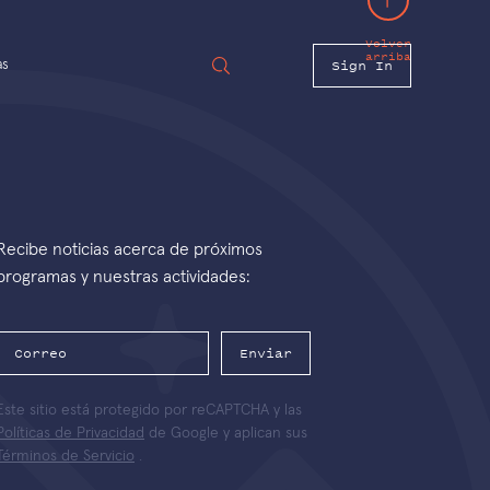
Volver
arriba
Sign In
as
Recibe noticias acerca de próximos
programas y nuestras actividades:
Enviar
Este sitio está protegido por reCAPTCHA y las
Políticas de Privacidad
de Google y aplican sus
Términos de Servicio
.