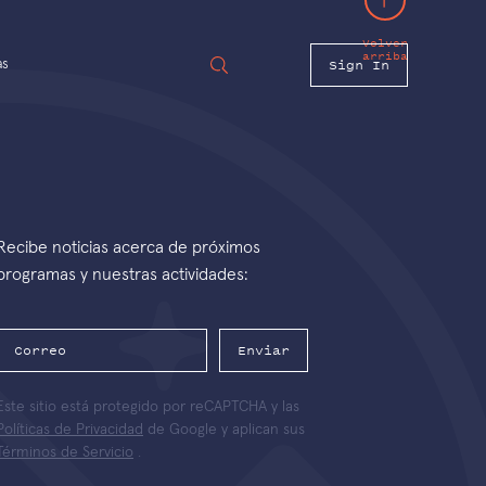
Volver
arriba
Sign In
as
Recibe noticias acerca de próximos
programas y nuestras actividades:
Enviar
Este sitio está protegido por reCAPTCHA y las
Políticas de Privacidad
de Google y aplican sus
Términos de Servicio
.