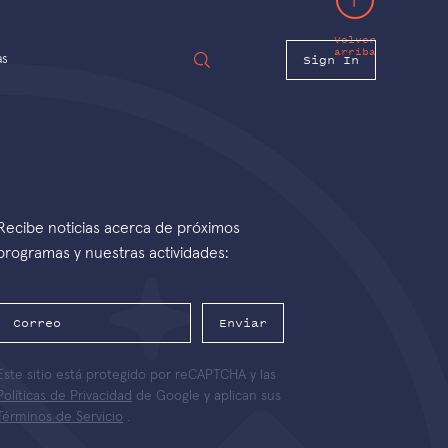
Volver
arriba
Sign In
as
Recibe noticias acerca de próximos
programas y nuestras actividades:
Enviar
Este sitio está protegido por reCAPTCHA y las
Políticas de Privacidad
de Google y aplican sus
Términos de Servicio
.