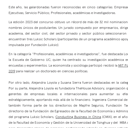
Este año, las galardonadas fueron reconocidas en cinco categorías: Empresar
Ejecutivas; Servicio Público; Profesionales, académicas e Investigadoras.
La edición 2023 del concurso obtuvo un récord de más de 32 mil nominaciones
nombres únicos de postulantes. Un jurado compuesto por empresarios, dirigen
academia, del sector civil, del sector privado y sector público seleccionaron
encuentran tres Luksic Scholars (participantes de un programa académico ap
impulsada por Fundación Luksic).
En la categoría “Profesionales, académicas e investigadoras”, fue destacada Lo
la Escuela de Gobierno UC, quien ha centrado su investigación académica en
encuestas y experimentos. La economista y socióloga participó recibió la
MIT Po
2019
para realizar un doctorado en ciencias políticas.
Por otro lado, Alejandra Loyola y Susana Sierra fueron destacadas en la cat
Por su parte, Alejandra Loyola es fundadora TheHouse Advisory, organización qu
gerentes de empresas locales e internacionales para aumentar su efec
estratégicamente, aportando más allá de lo financiero. Ingeniera Comercial de 
también forma parte de los directorios de Mapfre Seguros, Fundación Taca
directorio de la Fundación de Egresados de la Facultad de Economía y Adminis
del programa Luksic Scholars,
Conducting Business in China
(CMIX), en el año
de la Facultad de Economía y Gestión de la Universidad de Tsinghua y del MBA 