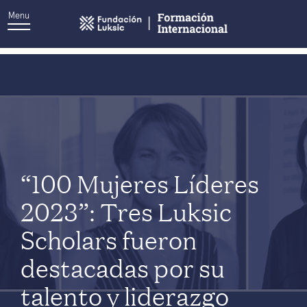
Menu
Etiqueta:
100 Women Leaders
“100 Mujeres Líderes
2023”: Tres Luksic
Scholars fueron
destacadas por su
talento y liderazgo