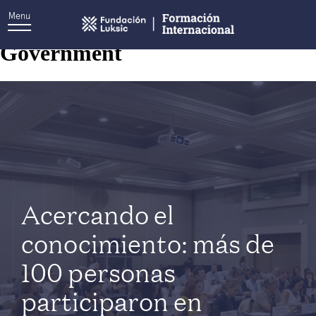
Menu
Etiqueta:
Blavatnik School of
Government
Acercando el
conocimiento: más de
100 personas
participaron en