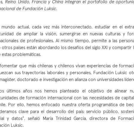
s, Reino Unido, Francia y China integran el portafolio de oportu
nacional de Fundación Luksic.
 mundo actual, cada vez más interconectado, estudiar en el extra
unidad de ampliar la visión, sumergirse en nuevas culturas y f
nacionales de profesionales. Al mismo tiempo, permite a las perso
otros países están abordando los desafíos del siglo XXI y compartir l
 estas problemáticas.
fomentar que más chilenas y chilenos vivan experiencias de formaci
uezcan sus trayectorias laborales y personales, Fundación Luksic o
magíster, doctorado e investigación en alianza con universidades lídere
los últimos años nos hemos planteado el objetivo de alinear nu
unidades de formación internacional con las necesidades de capita
ile. Por ello, hemos enfocado nuestra oferta programática de bec
deramos clave para el desarrollo del país: servicio público, sostenib
icial y datos”, señaló María Trinidad García, directora de Formac
ción Luksic.