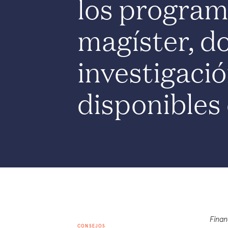
los program
magíster, d
investigaci
disponibles
Finan
CONSEJOS