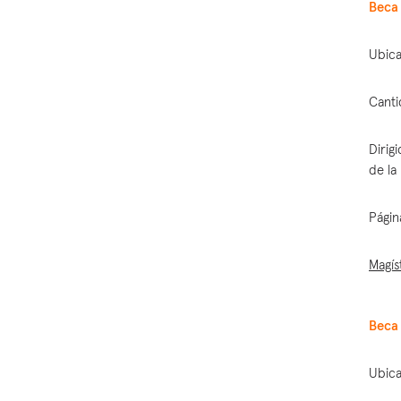
Beca 
Ubica
Canti
Dirig
de la
Págin
Magís
Beca 
Ubica