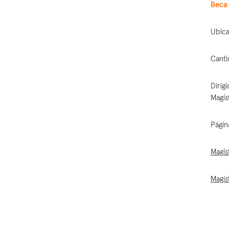
Beca 
Ubica
Canti
Dirig
Magís
Págin
Magís
Magís