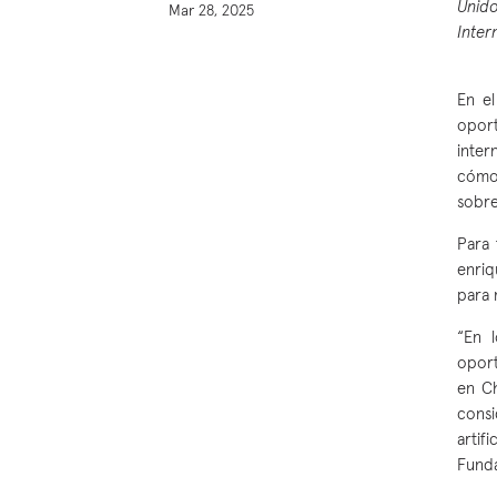
Unido
Mar 28, 2025
Inter
En el
oport
inter
cómo 
sobre
Para 
enriq
para 
“En 
oport
en Ch
consi
artif
Funda