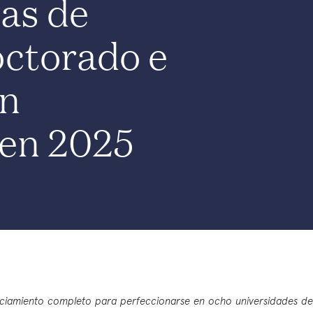
as de
octorado e
ón
 en 2025
ciamiento completo para perfeccionarse en ocho universidades d