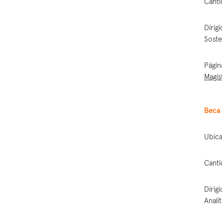
Canti
Dirig
Soste
Págin
Magís
Beca 
Ubica
Canti
Dirig
Analí