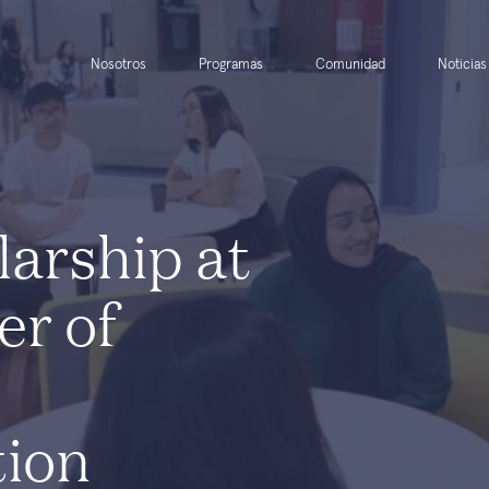
Nosotros
Programas
Comunidad
Noticias
larship at
er of
tion