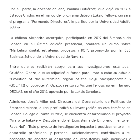
Por su parte, la docente chilena, Paulina Gutiérrez, que viajó en 2017 a
Estados Unidos en el marco del programa Babson Luksic Fellows, cursará
el programa “Formando Directores”, impartido por la Universidad Adolfo
Ibáñez.
La chilena Alejandra Astorquiza, participante en 2019 del Simposio de
Babson en su última edición presencial, realizará un curso sobre
“Marketing digital: estrategia, procesos y ROI”, promovido por la IESE
Business School de la Universidad de Navarra.
Entre quienes recibirán apoyo para sus investigaciones está Juan
Cristóbal Opazo, que se adjudicó el fondo para llevar a cabo su estudio
“Evolution of the N-terminal region of the Golgi phosphoprotein 3
(GOLPH3) oncoprotein”. Opazo, realizó su Visiting Fellowship en Harvard
DRCLAS, en el año 2016, apoyado por la Luksic Scholars.
Asimismo, Josefa Villarroel, Directora del Observatorio de Políticas de
Emprendimiento, quien profundizó su investigación en esta temática en
Babson College durante el 2016, se encuentra desarrollando el proyecto
“Ara o te hakake – Descubriendo el Ecosistema de Emprendimiento en
Rapa Nui”. “Este proyecto de investigación impactará positivamente en mi
desarrollo profesional y personal. Adicionalmente, contribuirá a mi
propósito de aportar al desarrollo de ecosistemas más inclusivos y