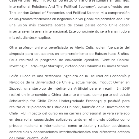
Case Writing Teaching Workshop en 2010, y ahora se sumará al “Business,
International Relations And The Political Economy”, curso ofrecido por
The London School of Economics and Political Science. «La comprensión
de las grandes tendencias en negocios a nivel global me permiten adquirir
una visión más concreta acerca de cómo países como Chile deben
insertarse en la arena internacional. Este conocimiento será transmitido a
mis estudiantes», explicó.
Otro profesor chileno beneficiado es Alexis Celis, quien fue parte del
simposio para educadores en emprendimiento de Babson hace 3 años.
Celis realizará el programa de educación ejecutiva “Venture Capital:
Investing in Early-Stage Startups”, dictado por Columbia Business School.
Belén Guede es una destacada ingeniera de la Facultad de Economía y
Negocios de la Universidad de Chile y, actualmente, Product Owner en
Zippedi, una start-up de Inteligencia Artificial para el retail. En 2019
realizó un intercambio a China durante 6 meses, como parte del Luksic
Scholarship for Chile-China Undergraduate Exchange, y postuló para
realizar el “Diplomado de Estudios Chinos”, también de la Universidad de
Chile. «El impacto del curso en mi carrera profesional se verá reflejado
en desarrollar capacidades aplicables tanto en el mundo público como
privado, nacional e internacional, como articular y realizar actividades
comerciales y cooperaciones interinstitucionales con diferentes actores
de China”, cuenta Belén.