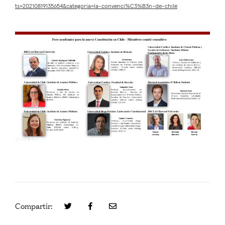
ts=20210819135654&categoria=la-convenci%C3%B3n-de-chile
Compartir: