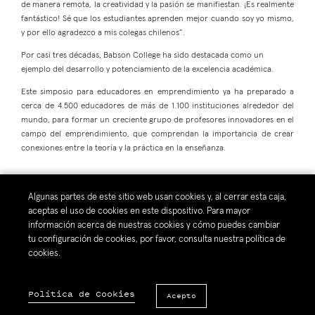
de manera remota, la creatividad y la pasión se manifiestan. ¡Es realmente
fantástico! Sé que los estudiantes aprenden mejor cuando soy yo mismo,
y por ello agradezco a mis colegas chilenos”.
Por casi tres décadas, Babson College ha sido destacada como un
ejemplo del desarrollo y potenciamiento de la excelencia académica.
Este simposio para educadores en emprendimiento ya ha preparado a
cerca de 4.500 educadores de más de 1.100 instituciones alrededor del
mundo, para formar un creciente grupo de profesores innovadores en el
campo del emprendimiento, que comprendan la importancia de crear
conexiones entre la teoría y la práctica en la enseñanza.
Algunas partes de este sitio web usan cookies y, al cerrar esta caja,
aceptas el uso de cookies en este dispositivo. Para mayor
Compartir:
información acerca de nuestras cookies y cómo puedes cambiar
tu configuración de cookies, por favor, consulta nuestra política de
cookies.
Política de Cookies
Acepto