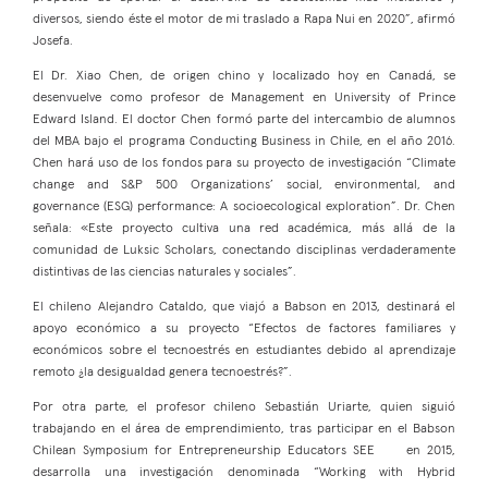
diversos, siendo éste el motor de mi traslado a Rapa Nui en 2020”, afirmó
Josefa.
El Dr. Xiao Chen, de origen chino y localizado hoy en Canadá, se
desenvuelve como profesor de Management en University of Prince
Edward Island. El doctor Chen formó parte del intercambio de alumnos
del MBA bajo el programa Conducting Business in Chile, en el año 2016.
Chen hará uso de los fondos para su proyecto de investigación “Climate
change and S&P 500 Organizations’ social, environmental, and
governance (ESG) performance: A socioecological exploration”. Dr. Chen
señala: «Este proyecto cultiva una red académica, más allá de la
comunidad de Luksic Scholars, conectando disciplinas verdaderamente
distintivas de las ciencias naturales y sociales”.
El chileno Alejandro Cataldo, que viajó a Babson en 2013, destinará el
apoyo económico a su proyecto “Efectos de factores familiares y
económicos sobre el tecnoestrés en estudiantes debido al aprendizaje
remoto ¿la desigualdad genera tecnoestrés?”.
Por otra parte, el profesor chileno Sebastián Uriarte, quien siguió
trabajando en el área de emprendimiento, tras participar en el Babson
Chilean Symposium for Entrepreneurship Educators SEE en 2015,
desarrolla una investigación denominada “Working with Hybrid